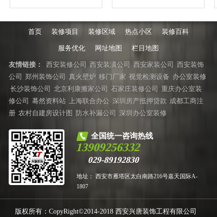
首页
装修项目
装修区域
热点小区
装修百科
服务优化
网址地图
栏目地图
友情链接：
西安装修公司
西安装潢公司
西安家装公司
西安装饰
公司
郑州装饰公司
真火壁炉
移门厂家
视觉检测设备
办公室装修
长沙装饰公司
北京利康搬家公司
石家庄装修公司
重庆办公室装
修公司
蓦然资料站
上海联合办公
深圳房产抵押贷款
成都工商注
册
农村自建房设计图
防水补漏公司
深圳办公室装修
全国统一咨询热线
13909256332
029-89192830
地址： 西安市雁塔区太白南路216号嘉天国际A-
1807
版权所有：CopyRight©2014-2018 西安兴唐装饰工程有限公司