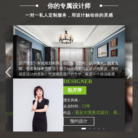
你的专属设计师
一对一私人定制服务，用设计触动你的灵感
设计理念：有效规划布局，合理使用空间，以小博大，画龙点
睛，创造美味家居生活！持之以恒的学习是设计的来源，责任
感是设计的原则，而灵感是设计的升华。家是一个很温暖很美
好的词。很多人问过我家是什么，我也经常问自己，现在的我
DESIGNER
看来，家在心中；设计不仅要在“情理之中”，还要“出其不
改变！成就空间和
设计理念：设计源于
阮开萍
意”！
一尘不染、素净澄
谐，让设计物有所值
ER
具布局把原有的空间
明。用平静的心灵看
净化，把气质和品位
擅长风格：
美式风格、新中式、地中海、
12年
从业时间：
简欧现代、欧式古
2年
日式、田园风格、现代简约
灞业大境美式设计、风憬
作品：
、北欧、港式
香醍复式楼中式设
复式楼港式设计、
天下美式三居设计、莱安逸晖
计
预约设计
现代简约设计、翠
260四居新中式设计、曲江风景
式设
。。
线简欧设计。。。。。。