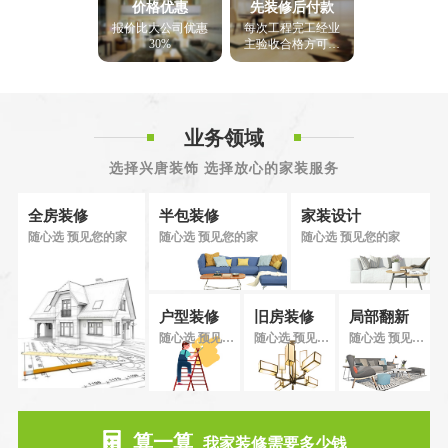
价格优惠
先装修后付款
报价比大公司优惠
每次工程完工经业
30%
主验收合格方可付
款
业务领域
选择兴唐装饰 选择放心的家装服务
全房装修
半包装修
家装设计
随心选 预见您的家
随心选 预见您的家
随心选 预见您的家
户型装修
旧房装修
局部翻新
随心选 预见您的家
随心选 预见您的家
随心选 预见您的家
算一算
我家装修需要多少钱