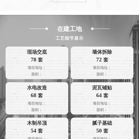
光，沙滩，平静的世界，葱郁
越物质的海洋，寻找真正的自
的植物，每天睁开眼你都是快
由。去繁就简追求生活的极致
乐
简
在建工地
工艺细节展示
现场交底
墙体拆除
78
72
套
套
项目地址：
项目地址：
面积：
面积：
水电改造
泥瓦铺贴
68
64
套
套
项目地址：
项目地址：
面积：
面积：
木制吊顶
腻子基础
54
50
套
套
项目地址：
项目地址：