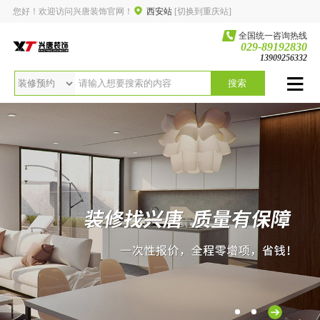
您好！欢迎访问兴唐装饰官网！
西安站
[切换到重庆站]
全国统一咨询热线
029-89192830
13909256332
搜索