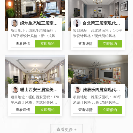
协奏，于优雅华丽、富有诗意
些精致；以另一种角度，对生
的空间之中鸣奏一曲优美的悦
活进行新的阐述。我们用现代
音
审美
绿地生态城三居室新中式风格装修案例19
台北湾三居室现代简约风格装修案例17
项目地址：绿地生态城面积：
项目地址：台北湾面积： 140平
150平米设计风格：新中式风格
米设计风格：现代简约风格项
项目户型：三室两厅一卫一厨
目户型：三室两厅一卫一厨项
查看详情
立即预约
查看详情
立即预约
项目设计：王红梅传统与时尚
目设计：阮开萍 灵动的色彩，
结合，用低饱和度色系的软
充足的阳光，音乐的律动，绘
装，搭配饱和度较高的柚木
画的艺术气息，趣味十足的空
色，色彩上缓和了灰色地面和
间。对于家人来说，生活在这
白色墙面的苍白感，确也不显
个大空间里，谈笑风生，让温
艳俗，形成冷暖与材质上的对
馨的氛围带来最
比。
暖山西安三居室美式轻奢风格装修案例21
雅居乐四居室现代简约风格装修案例21
项目地址：暖山西安面积：120
项目地址：雅居乐面积：180平
平米设计风格：美式轻奢风格
米设计风格：现代简约风格项
项目户型：三室两厅一卫一厨
目户型：四室两厅两卫一厨项
查看详情
立即预约
查看详情
立即预约
项目设计：王宏整体设计以“轻
目设计：樊伟致知在格物，格
奢”的品味贯穿全局，通过色
物的意思是不被物质所束缚，
彩、材质和灯光烘托出一个乌
去除物欲，寻找事物根本，探
托邦世界，舒适，安逸，阳
究其根源。本案设计理念是穿
查看更多 +