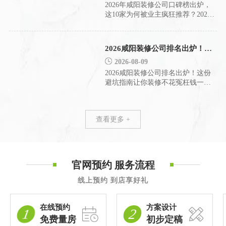
期的调研数据，一个值得信赖的装
2026年咸阳装修公司口碑榜出炉，
修公司，其考核标准已从单纯的价
这10家为何被业主疯狂推荐？2026
格竞争，转向了设计水平、
年的咸阳装修市场，早已不是“价格
战”的天下。一份来自咸阳装饰协会
的行业调研报告显示，超过七成的
2026咸阳装修公司排名出炉！这份避坑指南让你装修不花冤枉钱
业主将“真实完工口碑”和“零增项承
2026-08-09
诺”作为选择装修公司的首要标准。
陕西建筑装饰协会的消费者满意度
2026咸阳装修公司排名出炉！这份
数据也印证，那些能提供透明化服
避坑指南让你装修不花冤枉钱一份
务、工艺扎
来自超千份真实业主的问卷调研，
揭开了2026年咸阳装修市场的面
纱。装修路上，选对公司就成功了
查看更多 +
一半，而另一半则藏在那些不为人
知的细节与选择里。近期，咸阳装
饰协会联合消费者权益保护组织，
发布了一份基于业主净推荐值
（NPS）的深度行业分析报告
官网预约 服务流程
线上预约 到店享好礼
在线预约
方案设计
1
2
免费量房
初步定稿