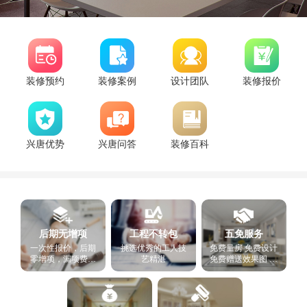
装修预约
装修案例
设计团队
装修报价
兴唐优势
兴唐问答
装修百科
后期无增项
工程不转包
五免服务
一次性报价，后期
挑选优秀的工人技
免费量房 免费设计
零增项，漏项费用
艺精湛
免费赠送效果图 免
由我公司承担
费报价 免费看样板
房