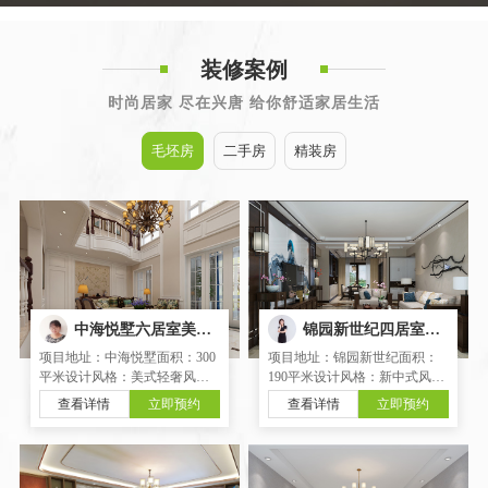
装修案例
时尚居家 尽在兴唐 给你舒适家居生活
毛坯房
二手房
精装房
中海悦墅六居室美式轻奢风格装修案例21
锦园新世纪四居室新中式风格装修案例17
项目地址：中海悦墅面积：300
项目地址：锦园新世纪面积：
平米设计风格：美式轻奢风格
190平米设计风格：新中式风格
项目户型：六室四厅三卫两厨
项目户型：四室两厅两卫一厨
查看详情
立即预约
查看详情
立即预约
项目设计：樊伟设计说明：将
项目设计：阮开萍我们希望平
华尔兹乐曲中细腻柔和、优雅
衡历史文化与现代美学的关
缱绻的情愫转换为设计语素，
系，用自然的元素和材质，加
艺术的蕴涵与生活的意趣交融
一点质朴，加一些人文，留一