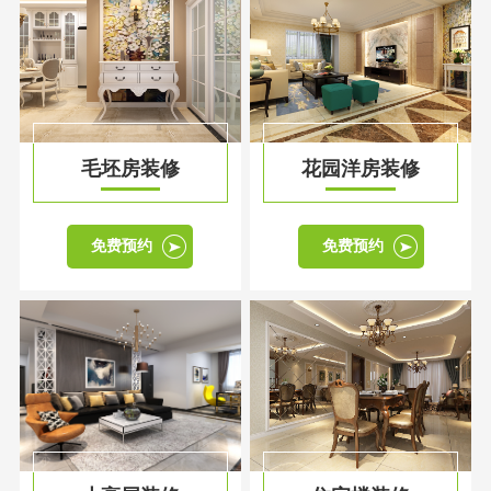
毛坯房装修
花园洋房装修
免费预约
免费预约