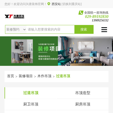
您好！欢迎访问兴唐装饰官网！
西安站
[切换到重庆站]
全国统一咨询热线
029-89192830
13909256332
搜索
首页
装修项目
木作吊顶
过道吊顶
>
>
>
过道吊顶
吊顶造型
厨卫吊顶
厨房吊顶