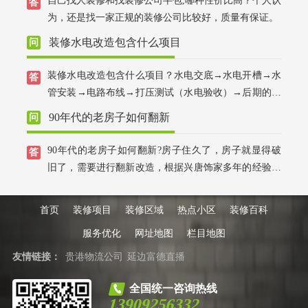
自己找人装修和找装修公司半包,哪种性价比高？个人认
后付款，省心放心。
为，还是找一家正规的装修公司比较好，质量有保证。
装修水电改造包含什么项目
装修水电改造包含什么项目？水电交底→水电开槽→水
管安装→电路布线→打压测试（水电验收）→后期的开
关面板灯具安装。
90年代的老房子如何翻新
90年代的老房子如何翻新?房子住久了，房子就显得破
旧了，需要进行翻新改造，根据兴唐饰家多年的经验，
老房子翻新更多的对厨卫翻新和墙面翻新，我司对老房
子翻新有非常丰富的经验，来自江苏扬州的工人，为您
首页
装修项目
装修区域
热点小区
装修百科
精细施工，10年经验的设计师免费上门量房和设计。
服务优化
网址地图
栏目地图
友情链接：
贵港物流公司
延边富德直播
全国统一咨询热线
13909256332